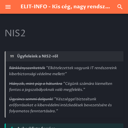
ELIT-INFO - Kis cég, nagy rendszerekhez
K
e
NIS2
Tanúsítványkiadó
r
e
Adatmentés
Ügyfeleink a NIS2-ről
s
Ránkkényszerítették
"Elkötelezettek vagyunk IT rendszereink
é
kiberbiztonsági védelme mellett"
s
Hiányzik, mint púp a hátunkra
"Cégünk számára kiemelten
fontos a jogszabályoknak való megfelelés."
i
Úgysincs semmi dolgunk!
"Készséggel biztosítunk
n
erőforrásokat a kibervédelmi intézkedések bevezetésére és
folyamatos fenntartására."
i
c