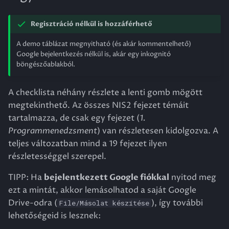
Regisztráció nélkül is hozzáférhető
A demo táblázat megnyitható (és akár kommentelhető)
Google bejelentkezés nélkül is, akár egy inkognitó
böngészőablakból.
A checklista néhány részlete a lenti gomb mögött
megtekinthető. Az összes NIS2 fejezet témáit
tartalmazza, de csak egy fejezet (
1.
Programmenedzsment
) van részletesen kidolgozva. A
teljes változatban mind a 19 fejezet ilyen
részletességgel szerepel.
TIPP: Ha
bejelentkezett Google fiókkal
nyitod meg
ezt a mintát, akkor lemásolhatod a saját Google
Drive-odra (
), így további
File/Másolat készítése
lehetőségeid is lesznek: