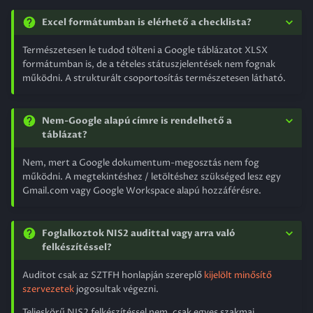
Excel formátumban is elérhető a checklista?
Természetesen le tudod tölteni a Google táblázatot XLSX
formátumban is, de a tételes státuszjelentések nem fognak
működni. A strukturált csoportosítás természetesen látható.
Nem-Google alapú címre is rendelhető a
táblázat?
Nem, mert a Google dokumentum-megosztás nem fog
működni. A megtekintéshez / letöltéshez szükséged lesz egy
Gmail.com vagy Google Workspace alapú hozzáférésre.
Foglalkoztok NIS2 audittal vagy arra való
felkészítéssel?
Auditot csak az SZTFH honlapján szereplő
kijelölt minősítő
szervezetek
jogosultak végezni.
Teljeskörű NIS2 felkészítéssel nem, csak egyes szakmai