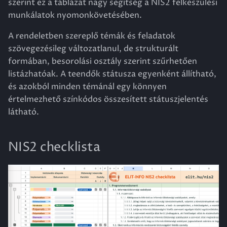
szerint ez a táblázat nagy segítség a NIS2 felkészülési
munkálatok nyomonkövetésében.
A rendeletben szereplő témák és feladatok
szövegezésileg változatlanul, de strukturált
formában, besorolási osztály szerint szűrhetően
listázhatóak. A teendők státusza egyenként állítható,
és azokból minden témánál egy könnyen
értelmezhető színkódos összesített státuszjelentés
látható.
NIS2 checklista