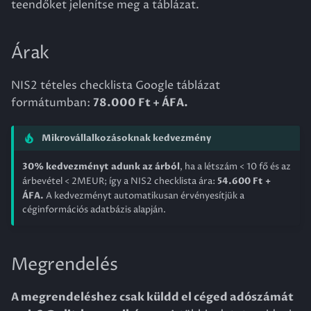
teendőket jelenítse meg a táblázat.
Árak
NIS2 tételes checklista Google táblázat
formátumban:
78.000 Ft + ÁFA.
Mikrovállalkozásoknak kedvezmény
30% kedvezményt adunk az árból
, ha a létszám < 10 fő és az
54.600 Ft +
árbevétel < 2MEUR; így a NIS2 checklista ára:
ÁFA.
A kedvezményt automatikusan érvényesítjük a
céginformációs adatbázis alapján.
Megrendelés
A megrendeléshez csak küldd el céged adószámát