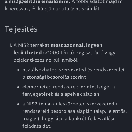
a
nis2@elit.hu
emailcímre.
A többi adatot majd mi
kikeressük, és küldjük az utalásos számlát.
Teljesítés
A NIS2 témákat
most azonnal, ingyen
letöltheted
(>1000 téma), regisztráció vagy
bejelentkezés nélkül, amiből:
osztályozhatod szervezeted és rendszereidet
biztonsági besorolás szerint
elemezheted rendszereid érintettségét a
fenyegetések és alapelvek alapján
a NIS2 témákat leszűrheted szervezeted /
rendszereid besorolása alapján (alap, jelentős,
magas), hogy lásd a konkrét felkészülési
feladataidat.