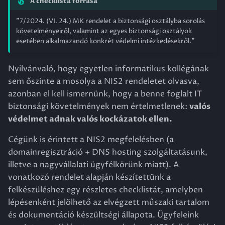
A checklista forrása
i
"7/2024. (VI. 24.) MK rendelet a biztonsági osztályba sorolás
a
követelményeiről, valamint az egyes biztonsági osztályok
esetében alkalmazandó konkrét védelmi intézkedésekről."
l
i
Nyilvánvaló, hogy egyetlen informatikus kollégának
z
sem őszinte a mosolya a NIS2 rendeletet olvasva,
azonban el kell ismernünk, hogy a benne foglalt IT
á
biztonsági követelmények nem értelmetlenek:
valós
l
védelmet adnak valós kockázatok ellen.
á
Cégünk is érintett a NIS2 megfelelésben (a
domainregisztráció + DNS hosting szolgáltatásunk,
s
illetve a nagyvállalati ügyfélkörünk miatt). A
a
vonatkozó rendelet alapján készítettünk a
felkészüléshez egy részletes checklistát, amelyben
lépésenként jelölhető az elvégzett műszaki tartalom
és dokumentáció készültségi állapota. Ügyfeleink